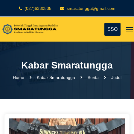
(027)6330835
smaratungga@gmail.com
SSO
Kabar Smaratungga
Home
Kabar Smaratungga
Berita
Judul