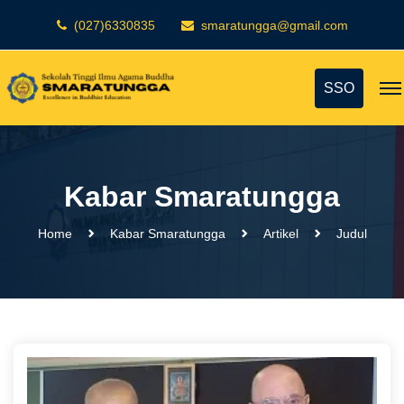
(027)6330835
smaratungga@gmail.com
SSO
Kabar Smaratungga
Home
Kabar Smaratungga
Artikel
Judul