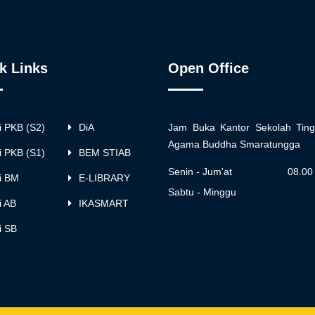
k Links
Open Office
i PKB (S2)
DiA
Jam Buka Kantor Sekolah Ting
Agama Buddha Smaratungga
i PKB (S1)
BEM STIAB
Senin - Jum'at
08.00
i BM
E-LIBRARY
Sabtu - Minggu
i AB
IKASMART
i SB