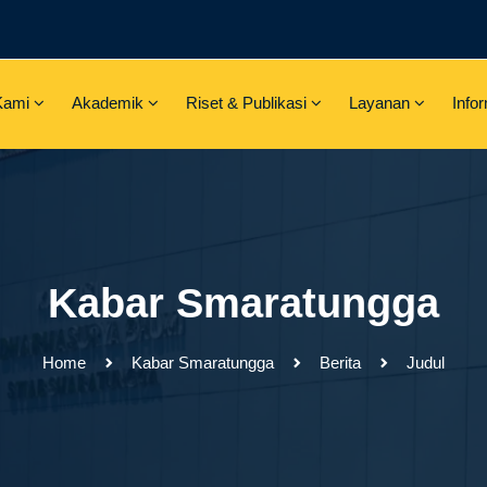
Kami
Akademik
Riset & Publikasi
Layanan
Info
Kabar Smaratungga
Home
Kabar Smaratungga
Berita
Judul