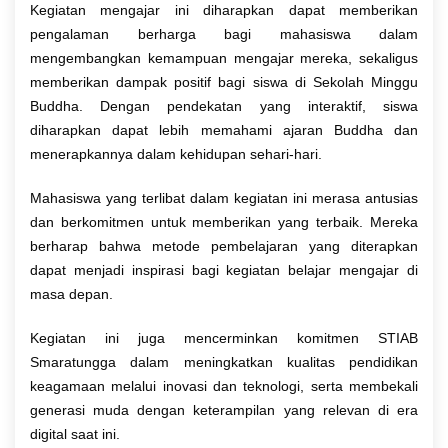
Kegiatan mengajar ini diharapkan dapat memberikan
pengalaman berharga bagi mahasiswa dalam
mengembangkan kemampuan mengajar mereka, sekaligus
memberikan dampak positif bagi siswa di Sekolah Minggu
Buddha. Dengan pendekatan yang interaktif, siswa
diharapkan dapat lebih memahami ajaran Buddha dan
menerapkannya dalam kehidupan sehari-hari.
Mahasiswa yang terlibat dalam kegiatan ini merasa antusias
dan berkomitmen untuk memberikan yang terbaik. Mereka
berharap bahwa metode pembelajaran yang diterapkan
dapat menjadi inspirasi bagi kegiatan belajar mengajar di
masa depan.
Kegiatan ini juga mencerminkan komitmen STIAB
Smaratungga dalam meningkatkan kualitas pendidikan
keagamaan melalui inovasi dan teknologi, serta membekali
generasi muda dengan keterampilan yang relevan di era
digital saat ini.