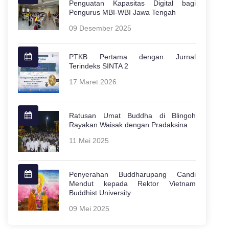
Penguatan Kapasitas Digital bagi
Pengurus MBI-WBI Jawa Tengah
09 Desember 2025
PTKB Pertama dengan Jurnal
Terindeks SINTA 2
17 Maret 2026
Ratusan Umat Buddha di Blingoh
Rayakan Waisak dengan Pradaksina
11 Mei 2025
Penyerahan Buddharupang Candi
Mendut kepada Rektor Vietnam
Buddhist University
09 Mei 2025