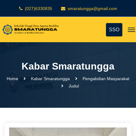
(027)6330835
smaratungga@gmail.com
SSO
Kabar Smaratungga
Home
Kabar Smaratungga
Pengabdian Masyarakat
Judul