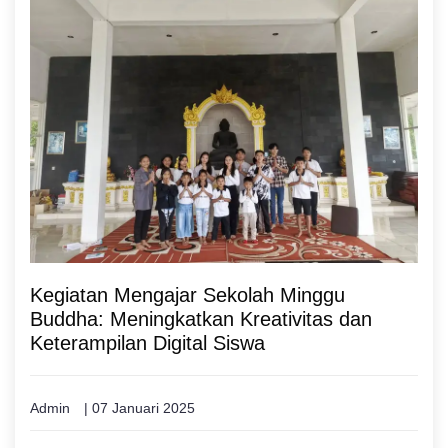
Kegiatan Mengajar Sekolah Minggu
Buddha: Meningkatkan Kreativitas dan
Keterampilan Digital Siswa
Admin
| 07 Januari 2025