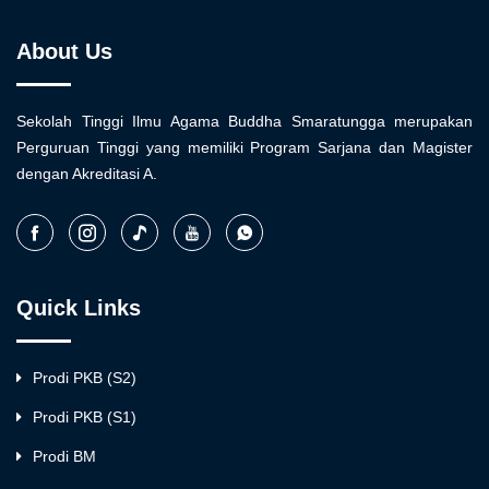
About Us
Sekolah Tinggi Ilmu Agama Buddha Smaratungga merupakan
Perguruan Tinggi yang memiliki Program Sarjana dan Magister
dengan Akreditasi A.
Quick Links
Prodi PKB (S2)
Prodi PKB (S1)
Prodi BM