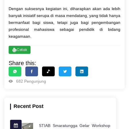
Dengan suksesnya kegiatan ini, diharapkan akan ada lebih
banyak inisiatif serupa di masa mendatang, yang tidak hanya
bermanfaat bagi siswa, tetapi juga bagi pengembangan
profesional mahasiswa sebagai pendidik di bidang
keagamaan.
Cetak
Share this:
682 Pengunjung
Recent Post
STIAB Smaratungga Gelar Workshop