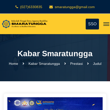
(027)6330835
smaratungga@gmail.com
SSO
Kabar Smaratungga
Home
Kabar Smaratungga
Prestasi
Judul