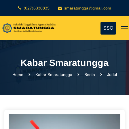
(027)6330835
smaratungga@gmail.com
SSO
Kabar Smaratungga
Home
Kabar Smaratungga
Berita
Judul