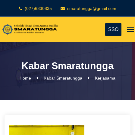
(027)6330835
smaratungga@gmail.com
SSO
Kabar Smaratungga
Home
Kabar Smaratungga
Kerjasama