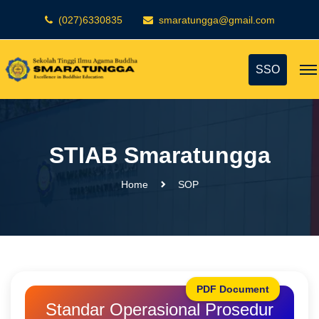
(027)6330835
smaratungga@gmail.com
SSO
STIAB Smaratungga
Home
SOP
PDF Document
Standar Operasional Prosedur