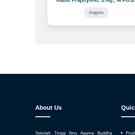
Kabul Praptiyono, S.Ag., M.Pd.B
Anggota
About Us
Quic
Sekolah Tinggi Ilmu Agama Buddha
Prod