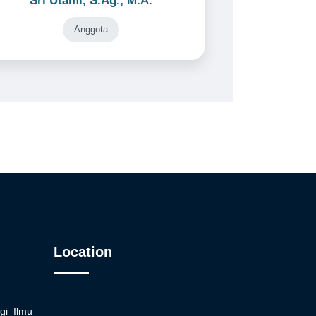
Sri Utami, S.Ag., M.A.
Anggota
Location
gi Ilmu