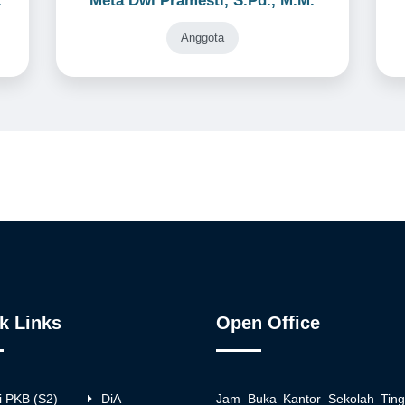
.
Meta Dwi Pramesti, S.Pd., M.M.
Anggota
k Links
Open Office
i PKB (S2)
DiA
Jam Buka Kantor Sekolah Ting