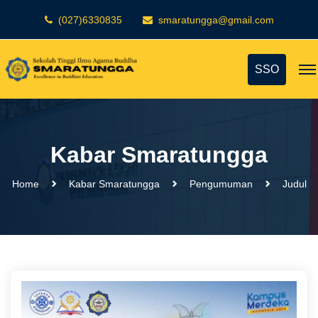
(027)6330835
smaratungga@gmail.com
SSO
Kabar Smaratungga
Home
Kabar Smaratungga
Pengumuman
Judul