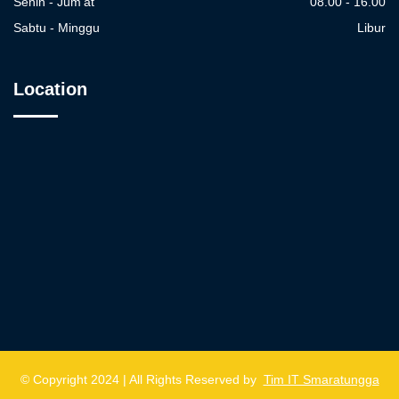
Senin - Jum'at
08.00 - 16.00
Sabtu - Minggu
Libur
Location
© Copyright 2024 | All Rights Reserved by
Tim IT Smaratungga