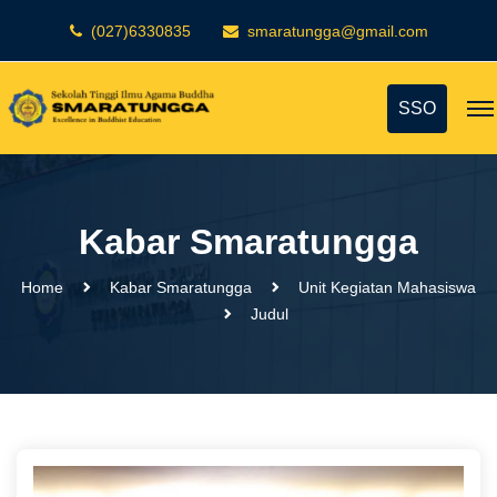
(027)6330835
smaratungga@gmail.com
SSO
Kabar Smaratungga
Home
Kabar Smaratungga
Unit Kegiatan Mahasiswa
Judul