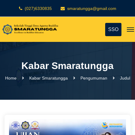
(027)6330835
smaratungga@gmail.com
SSO
Kabar Smaratungga
Home
Kabar Smaratungga
Pengumuman
Judul