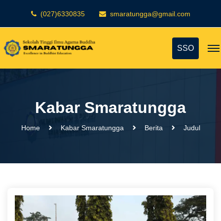
(027)6330835
smaratungga@gmail.com
SSO
Kabar Smaratungga
Home
Kabar Smaratungga
Berita
Judul