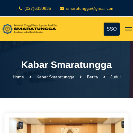
(027)6330835
smaratungga@gmail.com
SSO
Kabar Smaratungga
Home
Kabar Smaratungga
Berita
Judul