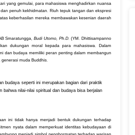
 tari yang gemulai, para mahasiswa menghadirkan nuansa
s dan penuh kekhidmatan. Riuh tepuk tangan dan ekspresi
si atas keberhasilan mereka membawakan kesenian daerah
TIAB Smaratungga,
Budi Utomo, Ph.D.
(YM. Dhittisampanno
ikan dukungan moral kepada para mahasiswa. Dalam
ni dan budaya memiliki peran penting dalam membangun
a generasi muda Buddhis.
an budaya seperti ini merupakan bagian dari praktik
 bahwa nilai-nilai spiritual dan budaya bisa berjalan
aan ini tidak hanya menjadi bentuk dukungan terhadap
mitmen nyata dalam memperkuat identitas kebudayaan di
ambyong menjadi simbol penghormatan terhadap warisan