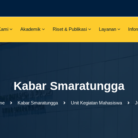
Kami
Akademik
Riset & Publikasi
Layanan
Info
Kabar Smaratungga
me
Kabar Smaratungga
Unit Kegiatan Mahasiswa
J