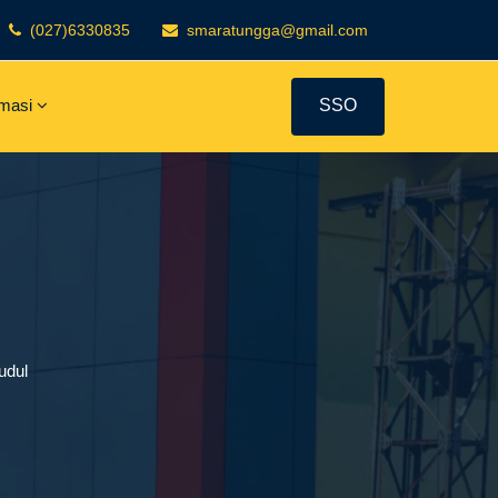
(027)6330835
smaratungga@gmail.com
rmasi
SSO
udul