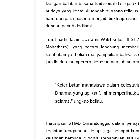
Dengan balutan busana tradisional dan gerak
budaya yang kental di tengah suasana religiu
haru dari para peserta menjadi bukti apresia
dengan penuh dedikasi.
Turut hadir dalam acara ini Wakil Ketua III S
Mahathera), yang secara langsung member
sambutannya, beliau menyampaikan bahwa se
jati diri dan mempererat kebersamaan di antar
“Keterlibatan mahasiswa dalam pelestari
Dharma yang aplikatif. Ini memperlihatkan
selaras,” ungkap beliau.
Partisipasi STIAB Smaratungga dalam peray
kegiatan keagamaan, tetapi juga sebagai ko
kalangan pemuda Buddhis. Penampilan Tari G