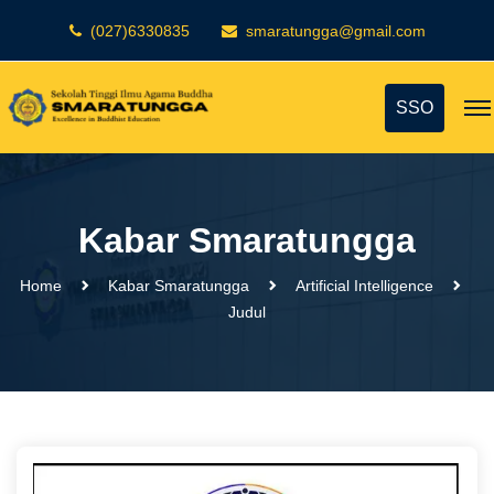
(027)6330835
smaratungga@gmail.com
SSO
Kabar Smaratungga
Home
Kabar Smaratungga
Artificial Intelligence
Judul