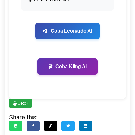
🎨
Coba Leonardo AI
🎬
Coba Kling AI
Cetak
Share this: