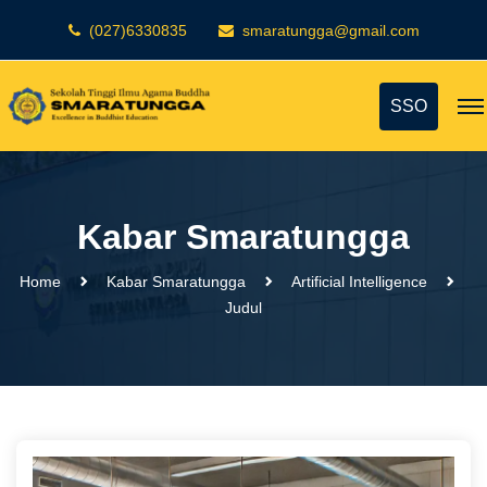
(027)6330835
smaratungga@gmail.com
SSO
Kabar Smaratungga
Home
Kabar Smaratungga
Artificial Intelligence
Judul