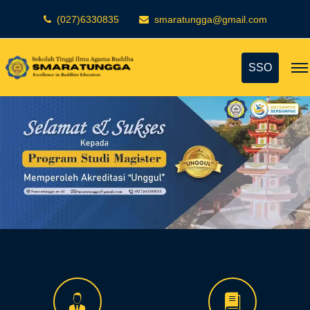
(027)6330835
smaratungga@gmail.com
SSO